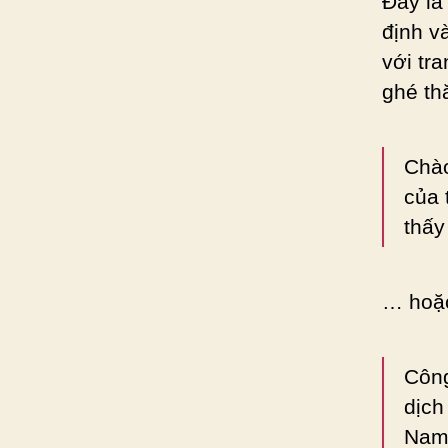
Đây là
định v
với tr
ghé th
Chào
của 
thấy
… hoặc
Công
dịch
Nam.