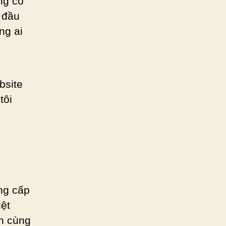
ng cố
 đầu
ng ai
bsite
tôi
ng cấp
iệt
nh cùng